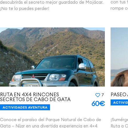
con tus 
descubrirás el secreto mejor guardado de Mojácar.
rompe c
¡No te lo puedes perder!
PASEO
RUTA EN 4X4 RINCONES
7
SECRETOS DE CABO DE GATA
60€
ACTIVI
ACTIVIDADES AVENTURA
¡Sumérge
Conoce el paraíso del Parque Natural de Cabo de
Ruta a C
Gata – Níjar en una divertida experiencia en 4×4