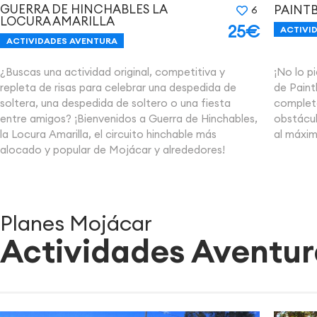
GUERRA DE HINCHABLES LA
PAINT
6
LOCURA AMARILLA
25€
ACTIVI
ACTIVIDADES AVENTURA
¿Buscas una actividad original, competitiva y
¡No lo p
repleta de risas para celebrar una despedida de
de Paint
soltera, una despedida de soltero o una fiesta
complet
entre amigos? ¡Bienvenidos a Guerra de Hinchables,
obstácul
la Locura Amarilla, el circuito hinchable más
al máxim
alocado y popular de Mojácar y alrededores!
Planes Mojácar
Actividades Aventur