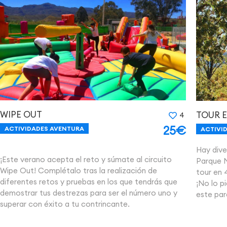
WIPE OUT
TOUR 
4
25€
ACTIVIDADES AVENTURA
ACTIVI
Hay dive
¡Este verano acepta el reto y súmate al circuito
Parque N
Wipe Out! Complétalo tras la realización de
tour en 
diferentes retos y pruebas en los que tendrás que
¡No lo p
demostrar tus destrezas para ser el número uno y
este par
superar con éxito a tu contrincante.