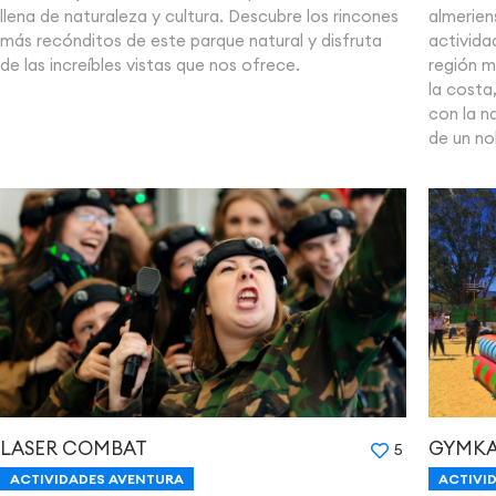
almerien
llena de naturaleza y cultura. Descubre los rincones
actividad
más recónditos de este parque natural y disfruta
región m
de las increíbles vistas que nos ofrece.
la costa
con la n
de un no
LASER COMBAT
GYMKA
5
ACTIVIDADES AVENTURA
ACTIVI