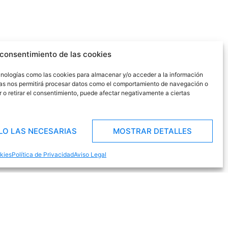
 consentimiento de las cookies
ecnologías como las cookies para almacenar y/o acceder a la información
gías nos permitirá procesar datos como el comportamiento de navegación o
e pierdas nada,
ir o retirar el consentimiento, puede afectar negativamente a ciertas
ODO
LO LAS NECESARIAS
MOSTRAR DETALLES
cio de Mojacar
okies
Política de Privacidad
Aviso Legal
a nuestro newslletter y no te pierdas las mejores
romos relacionadas con el ocio en Mojacar.