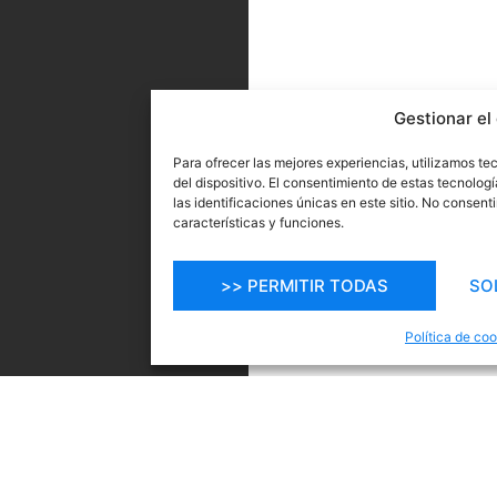
Gestionar el
Para ofrecer las mejores experiencias, utilizamos t
del dispositivo. El consentimiento de estas tecnolo
No t
las identificaciones únicas en este sitio. No consent
T
características y funciones.
>> PERMITIR TODAS
SO
el o
Política de co
Suscríbete 
a del
ofertas, p
uista