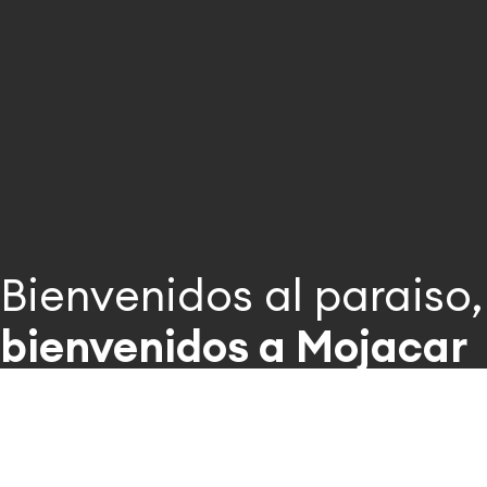
Bienvenidos al paraiso,
bienvenidos a Mojacar
Embárcate en experiencias que no olvidarás nunca. Disfrut
mar y de la mejor música abordo de nuestros barcos, conq
los mares en Mojácar.