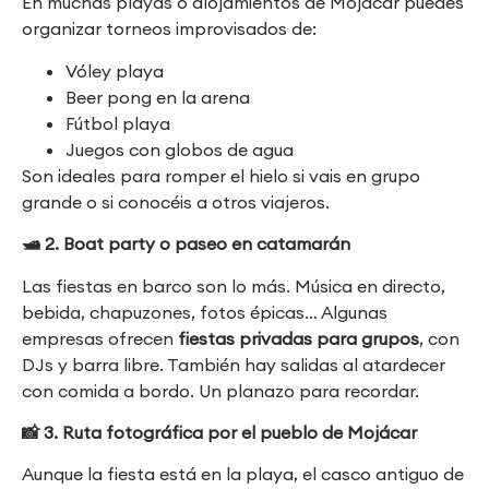
En muchas playas o alojamientos de Mojácar puedes
organizar torneos improvisados de:
Vóley playa
Beer pong en la arena
Fútbol playa
Juegos con globos de agua
Son ideales para romper el hielo si vais en grupo
grande o si conocéis a otros viajeros.
🛥
️ 2. Boat party o paseo en catamarán
Las fiestas en barco son lo más. Música en directo,
bebida, chapuzones, fotos épicas… Algunas
empresas ofrecen
fiestas privadas para grupos
, con
DJs y barra libre. También hay salidas al atardecer
con comida a bordo. Un planazo para recordar.
📸
3. Ruta fotográfica por el pueblo de Mojácar
Aunque la fiesta está en la playa, el casco antiguo de