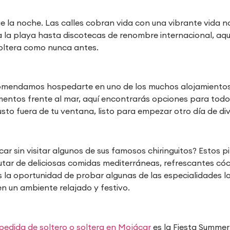
 la noche. Las calles cobran vida con una vibrante vida n
a la playa hasta discotecas de renombre internacional, aqu
soltera como nunca antes.
comendamos hospedarte en uno de los muchos alojamientos 
entos frente al mar, aquí encontrarás opciones para todo
to fuera de tu ventana, listo para empezar otro día de div
ar sin visitar algunos de sus famosos chiringuitos? Estos 
rutar de deliciosas comidas mediterráneas, refrescantes có
 la oportunidad de probar algunas de las especialidades loc
en un ambiente relajado y festivo.
pedida de soltero o soltera en Mojácar
es la Fiesta Summer