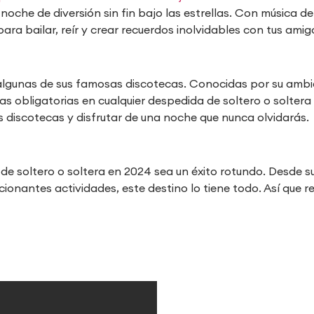
oche de diversión sin fin bajo las estrellas. Con música d
para bailar, reír y crear recuerdos inolvidables con tus amig
 algunas de sus famosas discotecas. Conocidas por su ambi
obligatorias en cualquier despedida de soltero o soltera 
s discotecas y disfrutar de una noche que nunca olvidarás.
de soltero o soltera en 2024 sea un éxito rotundo. Desde s
ionantes actividades, este destino lo tiene todo. Así que 