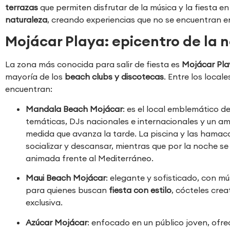
terrazas
que permiten disfrutar de la música y la fiesta
naturaleza
, creando experiencias que no se encuentran e
Mojácar Playa: epicentro de la 
La zona más conocida para salir de fiesta es
Mojácar Pla
mayoría de los
beach clubs y discotecas
. Entre los loca
encuentran:
Mandala Beach Mojácar
: es el local emblemático de 
temáticas, DJs nacionales e internacionales y un a
medida que avanza la tarde. La piscina y las hamaca
socializar y descansar, mientras que por la noche s
animada frente al Mediterráneo.
Maui Beach Mojácar
: elegante y sofisticado, con mús
para quienes buscan
fiesta con estilo
, cócteles cre
exclusiva.
Azúcar Mojácar
: enfocado en un público joven, ofrec