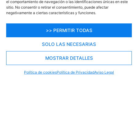
el comportamiento de navegación o las identificaciones únicas en este
sitio. No consentir o retirar el consentimiento, puede afectar
negativamente a ciertas características y funciones.
>> PERMITIR TODAS
SOLO LAS NECESARIAS
MOSTRAR DETALLES
RESERVA TU PLAZA AHORA
WHATSAPP
605 902 902
Política de cookies
Política de Privacidad
Aviso Legal