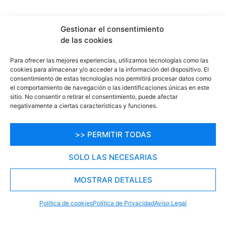
Gestionar el consentimiento
de las cookies
Para ofrecer las mejores experiencias, utilizamos tecnologías como las
cookies para almacenar y/o acceder a la información del dispositivo. El
No te pierdas nada,
consentimiento de estas tecnologías nos permitirá procesar datos como
TODO
el comportamiento de navegación o las identificaciones únicas en este
sitio. No consentir o retirar el consentimiento, puede afectar
negativamente a ciertas características y funciones.
el ocio de Mojacar
>> PERMITIR TODAS
Suscríbete a nuestro newslletter y no te pierdas las
SOLO LAS NECESARIAS
mejores ofertas, promos relacionadas con el ocio en
MOSTRAR DETALLES
Mojacar.
RESERVA TU PLAZA AHORA
WHATSAPP
605 902 902
Política de cookies
Política de Privacidad
Aviso Legal