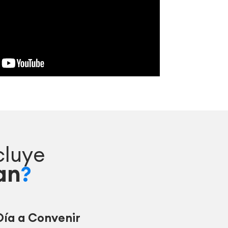
cluye
an
?
Día a Convenir