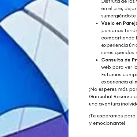
Disfruta de las
en el aire, dej
sumergiéndote 
Vuelo en Parej
personas tendr
compartiendo l
experiencia úni
seres queridos 
Consulta de Pr
web para ver lo
Estamos compro
experiencia al 
¡No esperes más para
Garrucha! Reserva a
una aventura inolvida
¡Te esperamos para 
y emocionante!