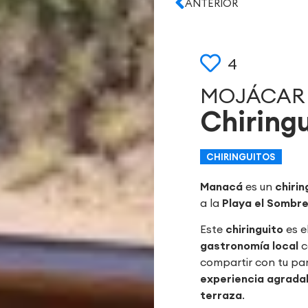
ANTERIOR
4
MOJÁCAR
Chiring
CHIRINGUITOS
Manacá
es un
chirin
a la
Playa el Sombre
Este
chiringuito
es e
gastronomía local
c
compartir con tu par
experiencia agrada
terraza
.