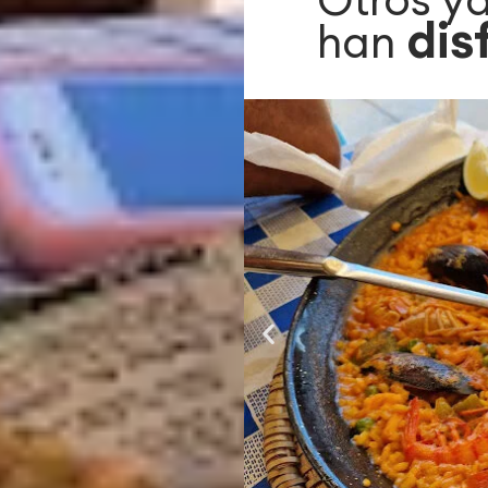
dis
han