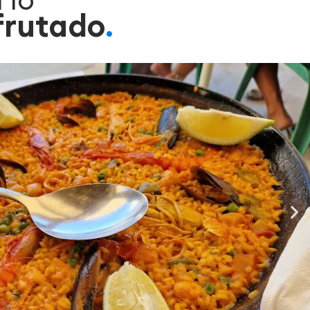
frutado
.