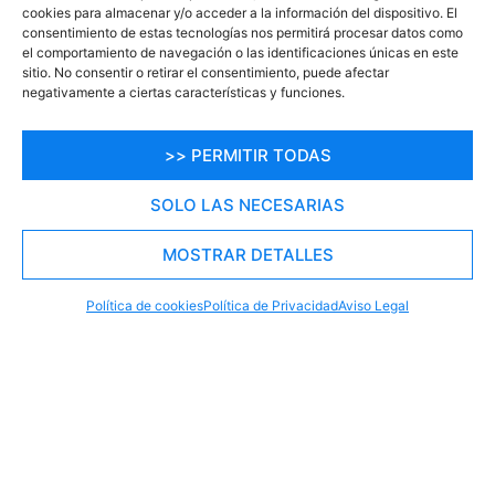
cookies para almacenar y/o acceder a la información del dispositivo. El
consentimiento de estas tecnologías nos permitirá procesar datos como
el comportamiento de navegación o las identificaciones únicas en este
sitio. No consentir o retirar el consentimiento, puede afectar
negativamente a ciertas características y funciones.
>> PERMITIR TODAS
SOLO LAS NECESARIAS
MOSTRAR DETALLES
RESERVA TU PLAZA AHORA
WHATSAPP
605 902 902
Política de cookies
Política de Privacidad
Aviso Legal