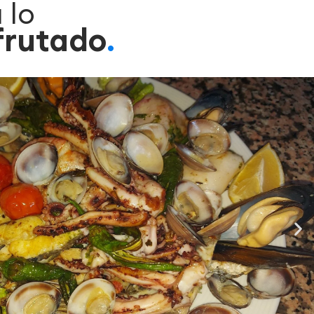
 lo
frutado
.