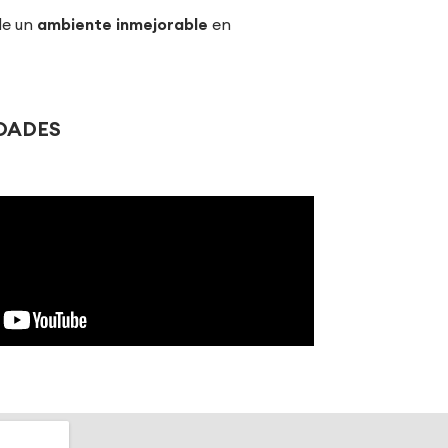
de un
ambiente inmejorable
en
!
IDADES