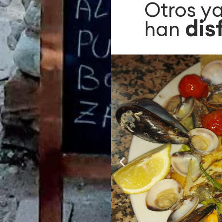
Otros ya
dis
han