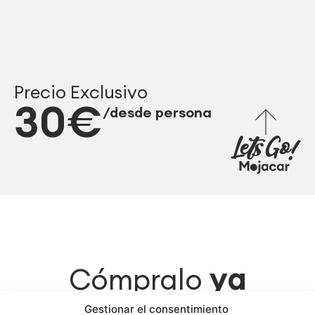
Precio Exclusivo
30€
/desde persona
ya
Cómpralo
mejor
al
Gestionar el consentimiento