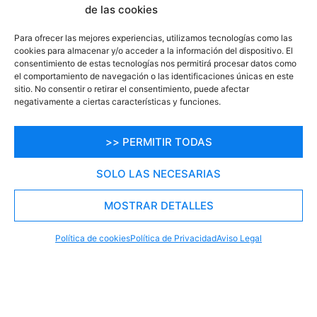
precio
.
de las cookies
Para ofrecer las mejores experiencias, utilizamos tecnologías como las
cookies para almacenar y/o acceder a la información del dispositivo. El
consentimiento de estas tecnologías nos permitirá procesar datos como
el comportamiento de navegación o las identificaciones únicas en este
sitio. No consentir o retirar el consentimiento, puede afectar
negativamente a ciertas características y funciones.
>> PERMITIR TODAS
SOLO LAS NECESARIAS
MOSTRAR DETALLES
RESERVA TU PLAZA AHORA
WHATSAPP
605 902 902
Política de cookies
Política de Privacidad
Aviso Legal