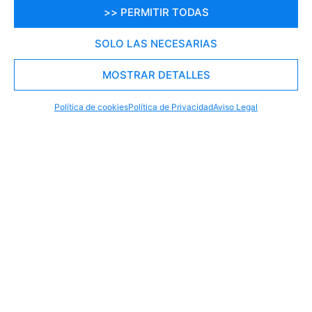
>> PERMITIR TODAS
SOLO LAS NECESARIAS
MOSTRAR DETALLES
RESERVA TU PLAZA AHORA
WHATSAPP
605 902 902
Política de cookies
Política de Privacidad
Aviso Legal
Explora el Mundo con Nosotros y
Reserva una Aventura Inolvidable