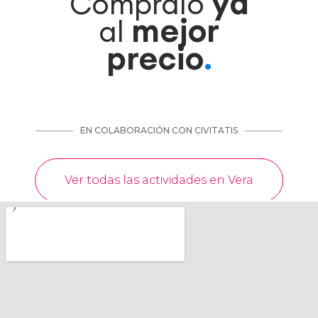
ya
Cómpralo
mejor
al
precio
.