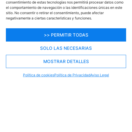
consentimiento de estas tecnologías nos permitirá procesar datos como
destinos. Ofrecemos experiencias únicas que
i
el comportamiento de navegación o las identificaciones únicas en este
te llevarán a descubrir el mundo de una
sitio. No consentir o retirar el consentimiento, puede afectar
manera emocionante.
negativamente a ciertas características y funciones.
Descubre cada Destino con Nosotros
>> PERMITIR TODAS
SOLO LAS NECESARIAS
MOSTRAR DETALLES
RESERVA TU PLAZA AHORA
WHATSAPP
605 902 902
Política de cookies
Política de Privacidad
Aviso Legal
Otras opciones para
Chiringuitos