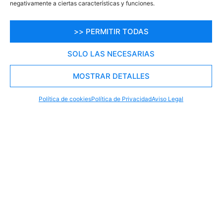
negativamente a ciertas características y funciones.
s
Confía en Profesionales
>> PERMITIR TODAS
SOLO LAS NECESARIAS
MOSTRAR DETALLES
RESERVA TU PLAZA AHORA
WHATSAPP
605 902 902
Política de cookies
Política de Privacidad
Aviso Legal
Otras opciones para
Alojamientos