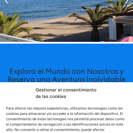
Explora el Mundo con Nosotros y
Reserva una Aventura Inolvidable
.
Gestionar el consentimiento
de las cookies
ia
Únete a miles de personas que confían en
Para ofrecer las mejores experiencias, utilizamos tecnologías como las
nosotros cada año para crear recuerdos
cookies para almacenar y/o acceder a la información del dispositivo. El
ue
inolvidables. Experimenta la diferencia que
consentimiento de estas tecnologías nos permitirá procesar datos como
el comportamiento de navegación o las identificaciones únicas en este
nuestra experiencia y dedicación pueden
sitio. No consentir o retirar el consentimiento, puede afectar
hacer en tus vacaciones.