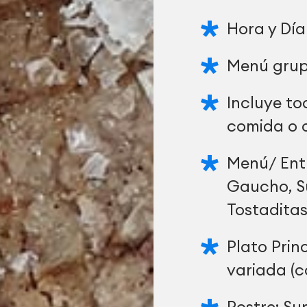
Hora y Día
Menú grup
Incluye to
comida o 
Menú/ Ent
Gaucho, Su
Tostadita
Plato Prin
variada (c
Postre: Su