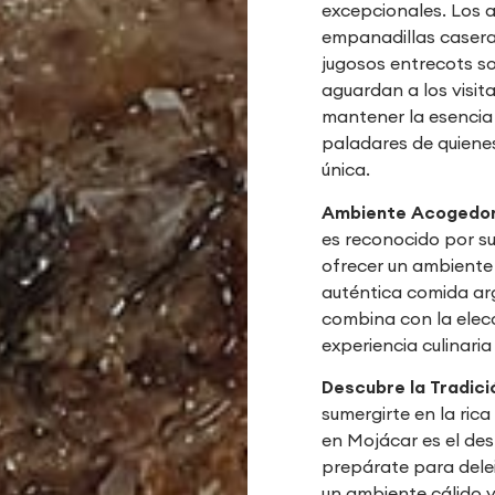
excepcionales. Los a
empanadillas caseras
jugosos entrecots so
aguardan a los visit
mantener la esencia 
paladares de quiene
única.
Ambiente Acogedor 
es reconocido por su
ofrecer un ambiente 
auténtica comida ar
combina con la elec
experiencia culinari
Descubre la Tradici
sumergirte en la rica
en Mojácar es el des
prepárate para delei
un ambiente cálido y