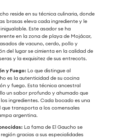
cho reside en su técnica culinaria, donde
las brasas eleva cada ingrediente y le
 inigualable. Este asador se ha
erente en la zona de playa de Mojácar,
asados de vacuno, cerdo, pollo y
ón del lugar se cimienta en la calidad de
eras y la exquisitez de sus entrecots.
ón y Fuego:
Lo que distingue al
o es la autenticidad de su cocina
n y fuego. Esta técnica ancestral
illo un sabor profundo y ahumado que
e los ingredientes. Cada bocado es una
l que transporta a los comensales
ampa argentina.
onocidas:
La fama de El Gaucho se
 región gracias a sus especialidades