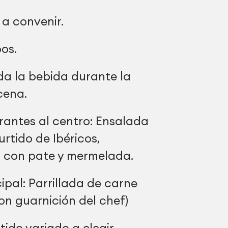
 a convenir.
os.
da la bebida durante la
cena.
rantes al centro: Ensalada
rtido de Ibéricos,
s con pate y mermelada.
cipal: Parrillada de carne
on guarnición del chef)
rtido variado a elegir