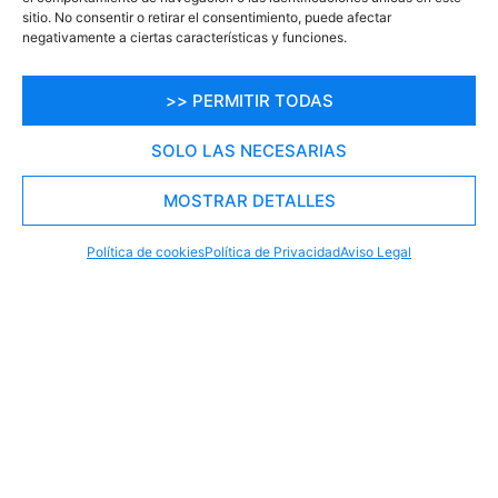
sitio. No consentir o retirar el consentimiento, puede afectar
negativamente a ciertas características y funciones.
>> PERMITIR TODAS
SOLO LAS NECESARIAS
MOSTRAR DETALLES
RESERVA TU PLAZA AHORA
WHATSAPP
605 902 902
Política de cookies
Política de Privacidad
Aviso Legal
Todo el ocio
Mojácar
en
TODOS
ACTIVIDADES
ACTIVIDADES ACUÁTICAS